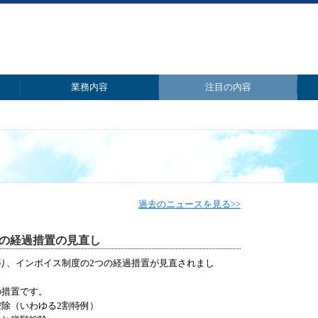
業務内容
注目の内容
事業承継・M&A
税務・会計
経営相談
確定申告